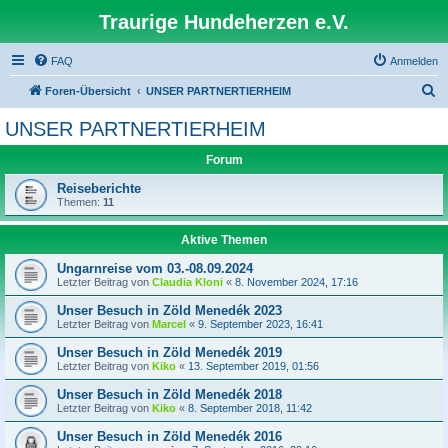
Traurige Hundeherzen e.V.
FAQ
Anmelden
S
Foren-Übersicht
UNSER PARTNERTIERHEIM
u
UNSER PARTNERTIERHEIM
c
Forum
h
e
Reiseberichte
Themen:
11
Aktive Themen
Ungarnreise vom 03.-08.09.2024
Letzter Beitrag von
Claudia Kloni
«
8. November 2024, 17:16
Unser Besuch in Zöld Menedék 2023
Letzter Beitrag von
Marcel
«
9. September 2023, 16:41
Unser Besuch in Zöld Menedék 2019
Letzter Beitrag von
Kiko
«
13. September 2019, 01:56
Unser Besuch in Zöld Menedék 2018
Letzter Beitrag von
Kiko
«
8. September 2018, 11:42
Unser Besuch in Zöld Menedék 2016