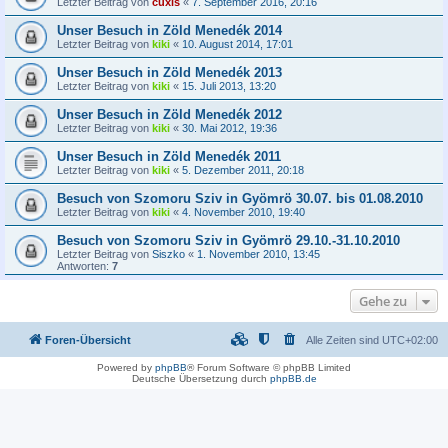
Letzter Beitrag von
cuxis
«
7. September 2016, 20:16
Unser Besuch in Zöld Menedék 2014
Letzter Beitrag von
kiki
«
10. August 2014, 17:01
Unser Besuch in Zöld Menedék 2013
Letzter Beitrag von
kiki
«
15. Juli 2013, 13:20
Unser Besuch in Zöld Menedék 2012
Letzter Beitrag von
kiki
«
30. Mai 2012, 19:36
Unser Besuch in Zöld Menedék 2011
Letzter Beitrag von
kiki
«
5. Dezember 2011, 20:18
Besuch von Szomoru Sziv in Gyömrö 30.07. bis 01.08.2010
Letzter Beitrag von
kiki
«
4. November 2010, 19:40
Besuch von Szomoru Sziv in Gyömrö 29.10.-31.10.2010
Letzter Beitrag von
Siszko
«
1. November 2010, 13:45
Antworten:
7
Gehe zu
Foren-Übersicht
Alle Zeiten sind
UTC+02:00
Powered by
phpBB
® Forum Software © phpBB Limited
Deutsche Übersetzung durch
phpBB.de