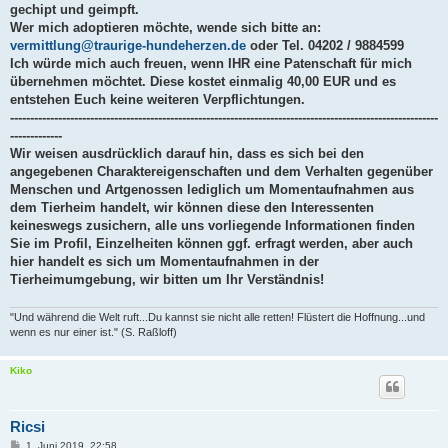
gechipt und geimpft.
Wer mich adoptieren möchte, wende sich bitte an:
vermittlung@traurige-hundeherzen.de
oder Tel. 04202 / 9884599
Ich würde mich auch freuen, wenn IHR eine Patenschaft für mich
übernehmen möchtet. Diese kostet einmalig 40,00 EUR und es
entstehen Euch keine weiteren Verpflichtungen.
-----------------------------------------------------------------------------------------------------------
-------------
Wir weisen ausdrücklich darauf hin, dass es sich bei den
angegebenen Charaktereigenschaften und dem Verhalten gegenüber
Menschen und Artgenossen lediglich um Momentaufnahmen aus
dem Tierheim handelt, wir können diese den Interessenten
keineswegs zusichern, alle uns vorliegende Informationen finden
Sie im Profil, Einzelheiten können ggf. erfragt werden, aber auch
hier handelt es sich um Momentaufnahmen in der
Tierheimumgebung, wir bitten um Ihr Verständnis!
"Und während die Welt ruft...Du kannst sie nicht alle retten! Flüstert die Hoffnung...und
wenn es nur einer ist." (S. Raßloff)
Kiko
Ricsi
B
1. Juni 2019, 22:58