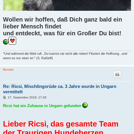
Wollen wir hoffen, daß Dich ganz bald ein
lieber Mensch findet
und entdeckt, was für ein Großer Du bist!
"Und während die Welt ruft...Du kannst sie nicht alle retten! Flüstert die Hoffnung...und
wenn es nur einer ist." (S. Raßloff)
Kerstin
Re: Ricsi, Mischlingsrüde ca. 3 Jahre wurde in Ungarn
vermittelt
B
17. September 2019, 17:28
e
i
Ricsi hat ein Zuhause in Ungarn gefunden
t
r
a
g
Lieber Ricsi, das gesamte Team
der Traurigen Hundeherzen