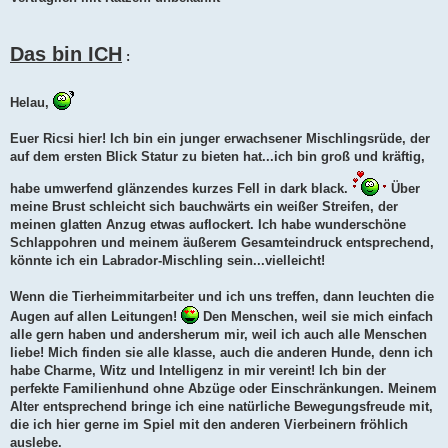
Das bin ICH
:
Helau,
Euer Ricsi hier! Ich bin ein junger erwachsener Mischlingsrüde, der
auf dem ersten Blick Statur zu bieten hat...ich bin groß und kräftig,
habe umwerfend glänzendes kurzes Fell in dark black.
Über
meine Brust schleicht sich bauchwärts ein weißer Streifen, der
meinen glatten Anzug etwas auflockert. Ich habe wunderschöne
Schlappohren und meinem äußerem Gesamteindruck entsprechend,
könnte ich ein Labrador-Mischling sein...vielleicht!
Wenn die Tierheimmitarbeiter und ich uns treffen, dann leuchten die
Augen auf allen Leitungen!
Den Menschen, weil sie mich einfach
alle gern haben und andersherum mir, weil ich auch alle Menschen
liebe! Mich finden sie alle klasse, auch die anderen Hunde, denn ich
habe Charme, Witz und Intelligenz in mir vereint! Ich bin der
perfekte Familienhund ohne Abzüge oder Einschränkungen. Meinem
Alter entsprechend bringe ich eine natürliche Bewegungsfreude mit,
die ich hier gerne im Spiel mit den anderen Vierbeinern fröhlich
auslebe.