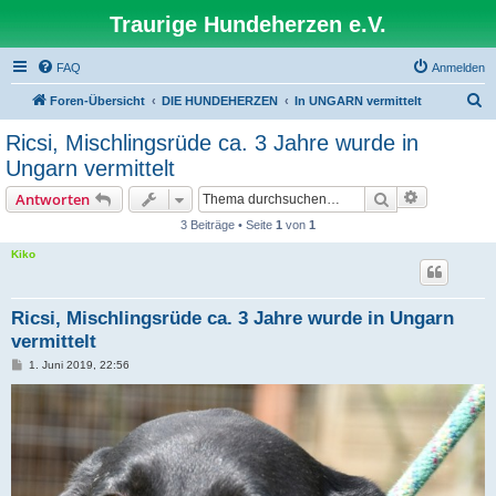
Traurige Hundeherzen e.V.
FAQ
Anmelden
S
Foren-Übersicht
DIE HUNDEHERZEN
In UNGARN vermittelt
u
Ricsi, Mischlingsrüde ca. 3 Jahre wurde in
c
Ungarn vermittelt
h
Suche
Antworten
e
3 Beiträge • Seite
1
von
1
Kiko
Ricsi, Mischlingsrüde ca. 3 Jahre wurde in Ungarn
vermittelt
B
1. Juni 2019, 22:56
e
i
t
r
a
g