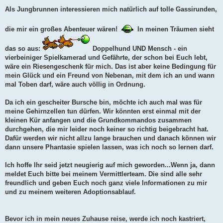
Als Jungbrunnen interessieren mich natürlich auf tolle Gassirunden,
die mir ein großes Abenteuer wären!
In meinen Träumen sieht
das so aus:
Doppelhund UND Mensch - ein
vierbeiniger Spielkamerad und Gefährte, der schon bei Euch lebt,
wäre ein Riesengeschenk für mich. Das ist aber keine Bedingung für
mein Glück und ein Freund von Nebenan, mit dem ich an und wann
mal Toben darf, wäre auch völlig in Ordnung.
Da ich ein gescheiter Bursche bin, möchte ich auch mal was für
meine Gehirnzellen tun dürfen. Wir könnten erst einmal mit der
kleinen Kür anfangen und die Grundkommandos zusammen
durchgehen, die mir leider noch keiner so richtig beigebracht hat.
Dafür werden wir nicht allzu lange brauchen und danach können wir
dann unsere Phantasie spielen lassen, was ich noch so lernen darf.
Ich hoffe Ihr seid jetzt neugierig auf mich geworden...Wenn ja, dann
meldet Euch bitte bei meinem Vermittlerteam. Die sind alle sehr
freundlich und geben Euch noch ganz viele Informationen zu mir
und zu meinem weiteren Adoptionsablauf.
Bevor ich in mein neues Zuhause reise, werde ich noch kastriert,