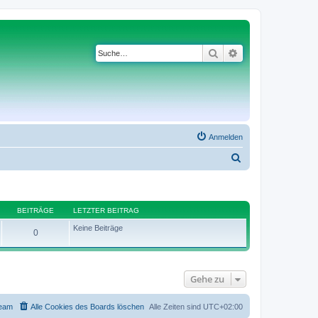
Suche
Anmelden
S
u
c
h
BEITRÄGE
LETZTER BEITRAG
e
Keine Beiträge
0
Gehe zu
eam
Alle Cookies des Boards löschen
Alle Zeiten sind
UTC+02:00